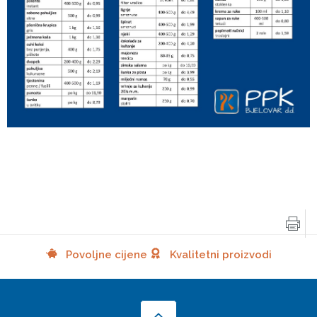
Povoljne cijene
Kvalitetni proizvodi