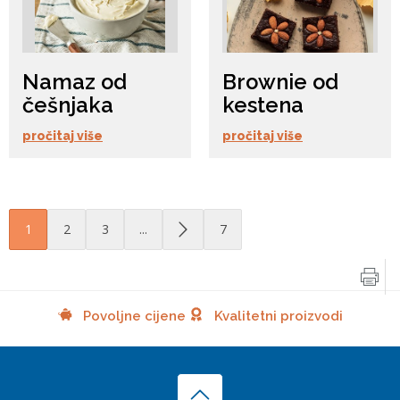
Namaz od
Brownie od
češnjaka
kestena
pročitaj više
pročitaj više
1
2
3
...
7
Povoljne cijene
Kvalitetni proizvodi