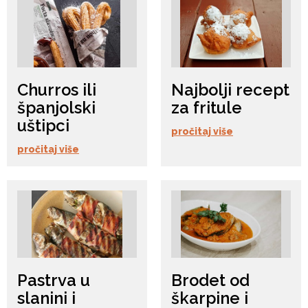
Churros ili
Najbolji recept
španjolski
za fritule
uštipci
pročitaj više
pročitaj više
Pastrva u
Brodet od
slanini i
škarpine i