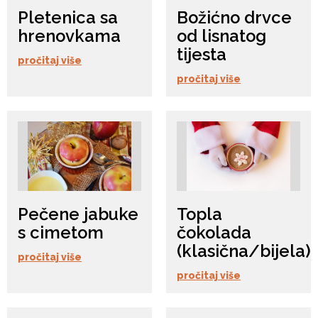
Pletenica sa
Božićno drvce
hrenovkama
od lisnatog
tijesta
pročitaj više
pročitaj više
Pečene jabuke
Topla
s cimetom
čokolada
(klasična/bijela)
pročitaj više
pročitaj više