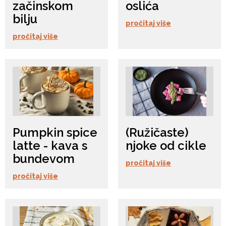
začinskom
oslića
bilju
pročitaj više
pročitaj više
Pumpkin spice
(Ružičaste)
latte - kava s
njoke od cikle
bundevom
pročitaj više
pročitaj više