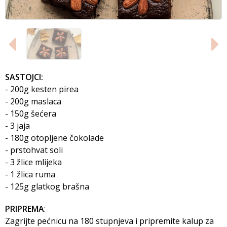
SASTOJCI:
- 200g kesten pirea
- 200g maslaca
- 150g šećera
- 3 jaja
- 180g otopljene čokolade
- prstohvat soli
- 3 žlice mlijeka
- 1 žlica ruma
- 125g glatkog brašna
PRIPREMA
:
Zagrijte pećnicu na 180 stupnjeva i pripremite kalup za