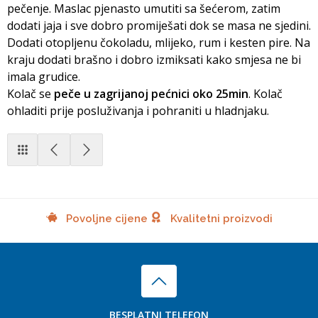
pečenje. Maslac pjenasto umutiti sa šećerom, zatim
dodati jaja i sve dobro promiješati dok se masa ne sjedini.
Dodati otopljenu čokoladu, mlijeko, rum i kesten pire. Na
kraju dodati brašno i dobro izmiksati kako smjesa ne bi
imala grudice.
Kolač se
peče u zagrijanoj pećnici oko 25min
. Kolač
ohladiti prije posluživanja i pohraniti u hladnjaku.
Povoljne cijene
Kvalitetni proizvodi
BESPLATNI TELEFON