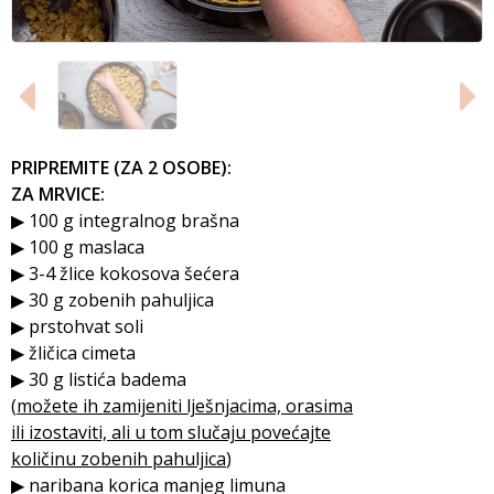
PRIPREMITE (ZA 2 OSOBE):
ZA MRVICE:
▶ 100 g integralnog brašna
▶ 100 g maslaca
▶ 3-4 žlice kokosova šećera
▶ 30 g zobenih pahuljica
▶ prstohvat soli
▶ žličica cimeta
▶ 30 g listića badema
(
možete ih zamijeniti lješnjacima, orasima
ili izostaviti, ali u tom slučaju povećajte
količinu zobenih pahuljica
)
▶ naribana korica manjeg limuna