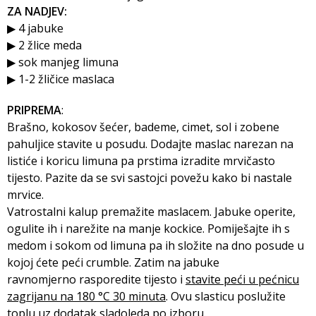
ZA NADJEV:
▶ 4 jabuke
▶ 2 žlice meda
▶ sok manjeg limuna
▶ 1-2 žličice maslaca
PRIPREMA
:
Brašno, kokosov šećer, bademe, cimet, sol i zobene
pahuljice stavite u posudu. Dodajte maslac narezan na
listiće i koricu limuna pa prstima izradite mrvičasto
tijesto. Pazite da se svi sastojci povežu kako bi nastale
mrvice.
Vatrostalni kalup premažite maslacem. Jabuke operite,
ogulite ih i narežite na manje kockice. Pomiješajte ih s
medom i sokom od limuna pa ih složite na dno posude u
kojoj ćete peći crumble. Zatim na jabuke
ravnomjerno rasporedite tijesto i
stavite peći u pećnicu
zagrijanu na 180 °C 30 minuta
. Ovu slasticu poslužite
toplu uz dodatak sladoleda po izboru.