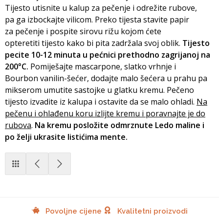
Tijesto utisnite u kalup za pečenje i odrežite rubove,
pa ga izbockajte vilicom. Preko tijesta stavite papir
za pečenje i pospite sirovu rižu kojom ćete
opteretiti tijesto kako bi pita zadržala svoj oblik.
Tijesto
pecite 10-12 minuta u pećnici prethodno zagrijanoj na
200°C.
Pomiješajte mascarpone, slatko vrhnje i
Bourbon vanilin-šećer, dodajte malo šećera u prahu pa
mikserom umutite sastojke u glatku kremu. Pečeno
tijesto izvadite iz kalupa i ostavite da se malo ohladi.
Na
pečenu i ohlađenu koru izlijte kremu i poravnajte je do
rubova
.
Na kremu posložite odmrznute Ledo maline i
po želji ukrasite listićima mente.
Povoljne cijene
Kvalitetni proizvodi