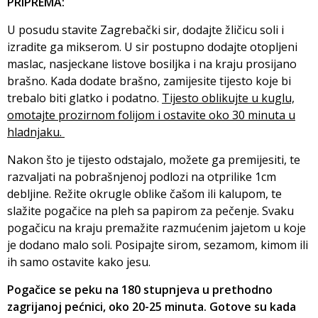
PRIPREMA:
U posudu stavite Zagrebački sir, dodajte žličicu soli i
izradite ga mikserom. U sir postupno dodajte otopljeni
maslac, nasjeckane listove bosiljka i na kraju prosijano
brašno. Kada dodate brašno, zamijesite tijesto koje bi
trebalo biti glatko i podatno.
Tijesto oblikujte u kuglu,
omotajte prozirnom folijom i ostavite oko 30 minuta u
hladnjaku.
Nakon što je tijesto odstajalo, možete ga premijesiti, te
razvaljati na pobrašnjenoj podlozi na otprilike 1cm
debljine. Režite okrugle oblike čašom ili kalupom, te
slažite pogačice na pleh sa papirom za pečenje. Svaku
pogačicu na kraju premažite razmućenim jajetom u koje
je dodano malo soli. Posipajte sirom, sezamom, kimom ili
ih samo ostavite kako jesu.
Pogačice se peku na 180 stupnjeva u prethodno
zagrijanoj pećnici, oko 20-25 minuta. Gotove su kada