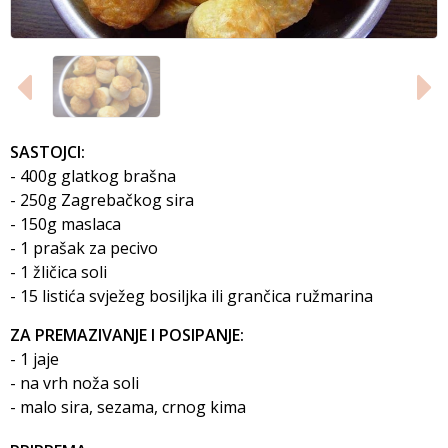
SASTOJCI:
- 400g glatkog brašna
- 250g Zagrebačkog sira
- 150g maslaca
- 1 prašak za pecivo
- 1 žličica soli
- 15 listića svježeg bosiljka ili grančica ružmarina
ZA PREMAZIVANJE I POSIPANJE:
- 1 jaje
- na vrh noža soli
- malo sira, sezama, crnog kima