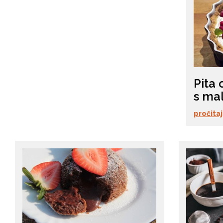
Pita 
s ma
pročitaj