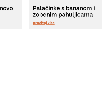
inovo
Palačinke s bananom i
zobenim pahuljicama
pročitaj više