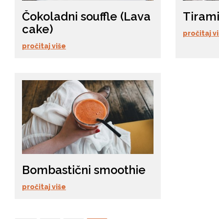
Čokoladni souffle (Lava
Tirami
cake)
pročitaj v
pročitaj više
Bombastični smoothie
pročitaj više