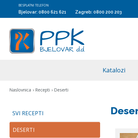
BESPLATNI TELEFON
Bjelovar:
0800 621 621
Zagreb:
0800 200 203
Katalozi
Naslovnica
Recepti
Deserti
Deser
SVI RECEPTI
DESERTI