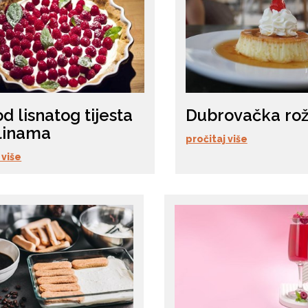
od lisnatog tijesta
Dubrovačka ro
linama
pročitaj više
 više