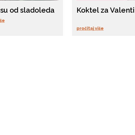
su od sladoleda
Koktel za Valent
iše
pročitaj više