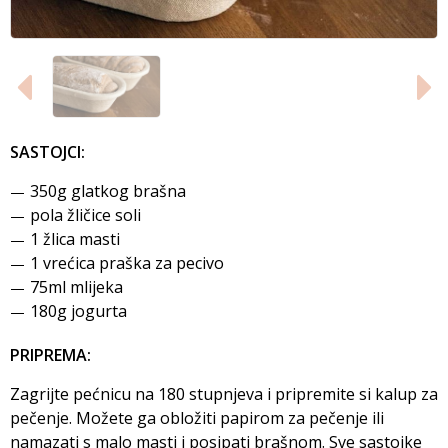
SASTOJCI:
350g glatkog brašna
pola žličice soli
1 žlica masti
1 vrećica praška za pecivo
75ml mlijeka
180g jogurta
PRIPREMA:
Zagrijte pećnicu na 180 stupnjeva i pripremite si kalup za
pečenje. Možete ga obložiti papirom za pečenje ili
namazati s malo masti i posipati brašnom. Sve sastojke