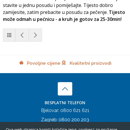
stavite u jednu posudu i pomiješajte. Tijesto dobro
zamijesite, zatim prebacite u posudu za pečenje.
Tijesto
može odmah u pećnicu - a kruh je gotov za 25-30min!
Povoljne cijene
Kvalitetni proizvodi
BESPLATNI TELEFON
Bjelovar:
0800 621 621
Zagreb:
0800 200 203
Ova web stranica koristi kolačiće (eng. cookies) za pružanje