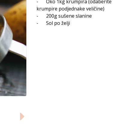
-
Oko 1kg krumpira (odaberite
krumpire podjednake veličine)
-
200g sušene slanine
-
Sol po želji