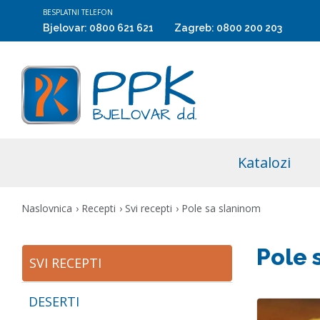
BESPLATNI TELEFON
Bjelovar:
0800 621 621
Zagreb:
0800 200 203
Katalozi
Naslovnica
Recepti
Svi recepti
Pole sa slaninom
Pole 
SVI RECEPTI
DESERTI